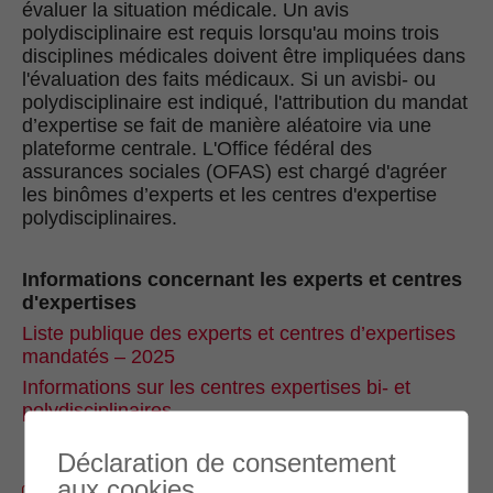
évaluer la situation médicale. Un avis
polydisciplinaire est requis lorsqu'au moins trois
disciplines médicales doivent être impliquées dans
l'évaluation des faits médicaux. Si un avisbi- ou
polydisciplinaire est indiqué, l'attribution du mandat
d’expertise se fait de manière aléatoire via une
plateforme centrale. L'Office fédéral des
assurances sociales (OFAS) est chargé d'agréer
les binômes d’experts et les centres d'expertise
polydisciplinaires.
Informations concernant les experts et centres
d'expertises
Liste publique des experts et centres d’expertises
mandatés – 2025
Informations sur les centres expertises bi- et
polydisciplinaires
Déclaration de consentement
aux cookies