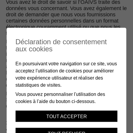
Vous avez le droit de savoir si l’OAIVS traite des
données vous concernant. Vous avez également le
droit de demander que nous vous fournissions
certaines données personnelles dans un format
électronique couramment utilisé ou que nous les
transférions à un autre responsable de traitement.
Déclaration de consentement
Pour ce faire, vous avez la possibilité de
aux cookies
transmettre votre demande par écrit ou, sauf
indication contraire, par courriel aux adresses
mentionnées sous chiffre 11. Afin de prévenir tout
En poursuivant votre navigation sur ce site, vous
abus, nous devons vous identifier. Vous êtes dès
acceptez l'utilisation de cookies pour améliorer
lors prié d’annexer une pièce d’identité (carte
votre expérience utilisateur et réaliser des
d’identité, passeport, permis de conduire) à votre
statistiques de visites.
demande.
Nous vous répondrons dans un délai de 30 jours.
Vous pouvez personnaliser l'utilisation des
Si ce délai devait être trop court pour traiter votre
cookies à l'aide du bouton ci-dessous.
demande, vous en serez informé par écrit.
TOUT ACCEPTER
10. Autres droits
Vous avez également la possibilité :