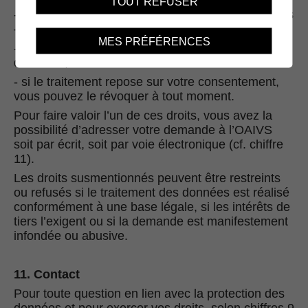
TOUT REFUSER
- de demander la suppression et – en cas d’erreurs
– la rectification de vos données ;
MES PRÉFÉRENCES
- de demander une restriction du traitement de vos
données ;
- si le traitement repose sur votre consentement,
vous pouvez le révoquer à tout moment.
Pour faire valoir l’un de ces droits, vous avez la
possibilité d’adresser votre demande à l’OAIVS
soit par écrit, soit par voie électronique (cf. chiffre
11).
Les droits susmentionnés peuvent être restreints
ou refusés si le traitement des données est réalisé
conformément à une base légale, si les intérêts de
tiers l’exigent ou si la demande est manifestement
infondée ou abusive.
11. Contact
Pour toute question en lien avec la protection des