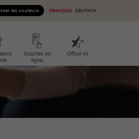
rser les couleurs
FRANÇAIS
DEUTSCH
aires
Guichet en
Office AI
gne
ligne