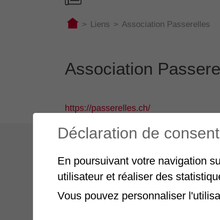
>
Liens
>
Association Passerelles
Association Passere
https://passerelles.ch/
Déclaration de consen
En poursuivant votre navigation su
utilisateur et réaliser des statistiq
Découvrez notre
Vous pouvez personnaliser l'utilis
rapport annuel
2025