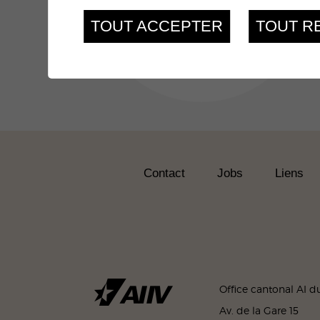
TOUT ACCEPTER
TOUT R
Toutes les actus
Contact
Jobs
Liens
Office cantonal AI du
Av. de la Gare 15