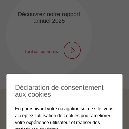
Découvrez notre rapport
annuel 2025
Toutes les actus
Déclaration de consentement
aux cookies
Contact
Jobs
Liens
Impressum
En poursuivant votre navigation sur ce site, vous
acceptez l'utilisation de cookies pour améliorer
Mentions légales
Gestion des cookies
votre expérience utilisateur et réaliser des
Protection des données
Plan du site