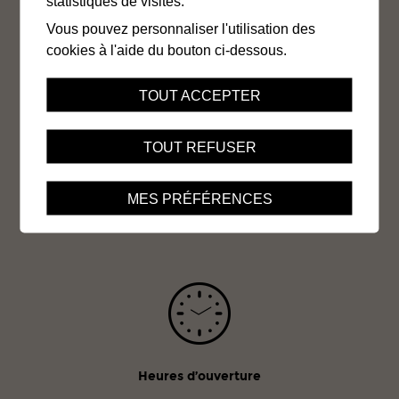
statistiques de visites.
Vous pouvez personnaliser l'utilisation des
cookies à l'aide du bouton ci-dessous.
TOUT ACCEPTER
Office cantonal AI du Valais
Av. de la Gare 15
TOUT REFUSER
Case postale
1951 Sion
MES PRÉFÉRENCES
Tél. 027 324 96 11
Heures d’ouverture