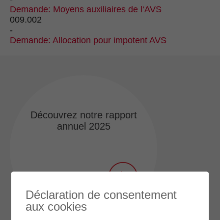
Demande: Moyens auxiliaires de l‘AVS
009.002
-
Demande: Allocation pour impotent AVS
Découvrez notre rapport
annuel 2025
Toutes les actus
Déclaration de consentement
aux cookies