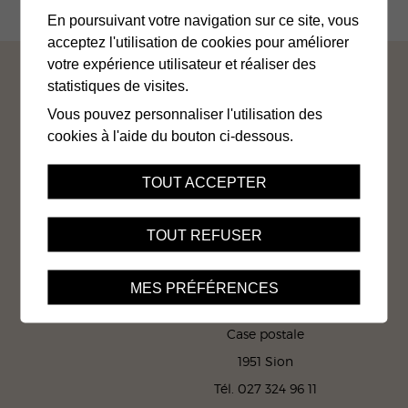
En poursuivant votre navigation sur ce site, vous
acceptez l'utilisation de cookies pour améliorer
votre expérience utilisateur et réaliser des
statistiques de visites.
Contact
Jobs
Liens
Impressum
Vous pouvez personnaliser l'utilisation des
Mentions légales
Gestion des cookies
cookies à l'aide du bouton ci-dessous.
Protection des données
Plan du site
TOUT ACCEPTER
TOUT REFUSER
Office cantonal AI du Valais
MES PRÉFÉRENCES
Av. de la Gare 15
Case postale
1951 Sion
Tél. 027 324 96 11