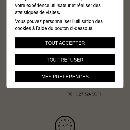
Contact
Jobs
Liens
Impressum
votre expérience utilisateur et réaliser des
Mentions légales
Gestion des cookies
statistiques de visites.
Vous pouvez personnaliser l'utilisation des
Protection des données
Plan du site
cookies à l'aide du bouton ci-dessous.
TOUT ACCEPTER
Office cantonal AI du Valais
TOUT REFUSER
Av. de la Gare 15
MES PRÉFÉRENCES
Case postale
1951 Sion
Tél. 027 324 96 11