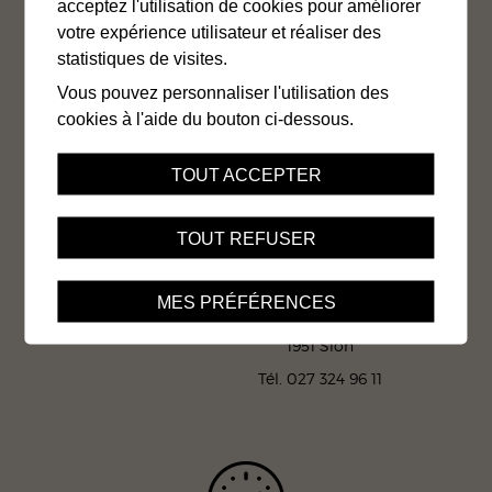
acceptez l'utilisation de cookies pour améliorer
Contact
Jobs
Liens
Impressum
votre expérience utilisateur et réaliser des
statistiques de visites.
Mentions légales
Gestion des cookies
Vous pouvez personnaliser l'utilisation des
Protection des données
Plan du site
cookies à l'aide du bouton ci-dessous.
TOUT ACCEPTER
TOUT REFUSER
Office cantonal AI du Valais
Av. de la Gare 15
MES PRÉFÉRENCES
Case postale
1951 Sion
Tél. 027 324 96 11