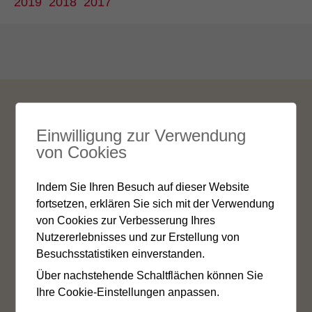
2019
2018
2017
Kontakt
Jobs
Links
Impressum
Einwilligung zur Verwendung
Rechtliche Hinweise
Cookie-Einstellungen
von Cookies
Datenschutz
Siteplan
Indem Sie Ihren Besuch auf dieser Website
fortsetzen, erklären Sie sich mit der Verwendung
von Cookies zur Verbesserung Ihres
Nutzererlebnisses und zur Erstellung von
Besuchsstatistiken einverstanden.
Kantonale IV-Stelle Wallis
Über nachstehende Schaltflächen können Sie
Av. de la Gare 15
Ihre Cookie-Einstellungen anpassen.
Postfach