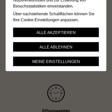
Datenschutz
Siteplan
Besuchsstatistiken einverstanden.
Über nachstehende Schaltflächen können Sie
Ihre Cookie-Einstellungen anpassen.
ALLE AKZEPTIEREN
Kantonale IV-Stelle Wallis
Av. de la Gare 15
ALLE ABLEHNEN
Postfach
1951 Sitten
MEINE EINSTELLUNGEN
Tel. 027 324 96 11
Öffnungszeiten