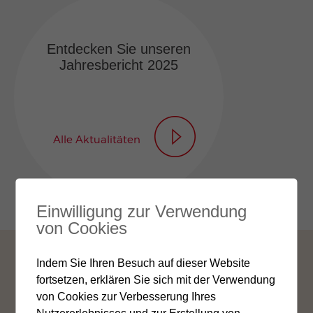
Entdecken Sie unseren
Jahresbericht 2025
Alle Aktualitäten
Einwilligung zur Verwendung
von Cookies
Indem Sie Ihren Besuch auf dieser Website
Kontakt
Jobs
Links
Impressum
fortsetzen, erklären Sie sich mit der Verwendung
von Cookies zur Verbesserung Ihres
Rechtliche Hinweise
Cookie-Einstellungen
Nutzererlebnisses und zur Erstellung von