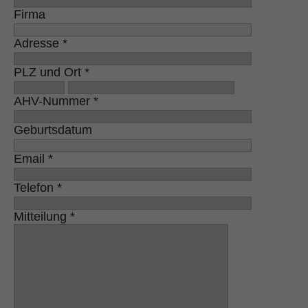
Firma
Adresse *
PLZ und Ort *
AHV-Nummer *
Geburtsdatum
Email *
Telefon *
Mitteilung *