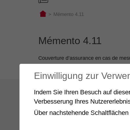
>
Mémento 4.11
Mémento 4.11
Couverture d’assurance en cas de mesu
https://www.ahv-iv.ch/p/4.11.f
Einwilligung zur Verw
Indem Sie Ihren Besuch auf dieser
Verbesserung Ihres Nutzererlebnis
Über nachstehende Schaltflächen 
Entdecken Sie
unseren