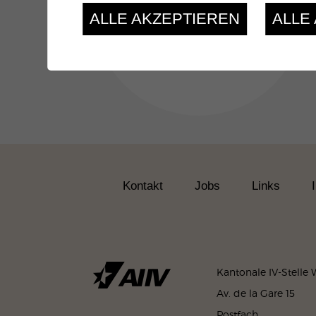
Jahresbericht 2025
ALLE AKZEPTIEREN
ALLE
Alle Aktualitäten
Kontakt
Jobs
Links
Kantonale IV-Stelle W
Av. de la Gare 15
Postfach