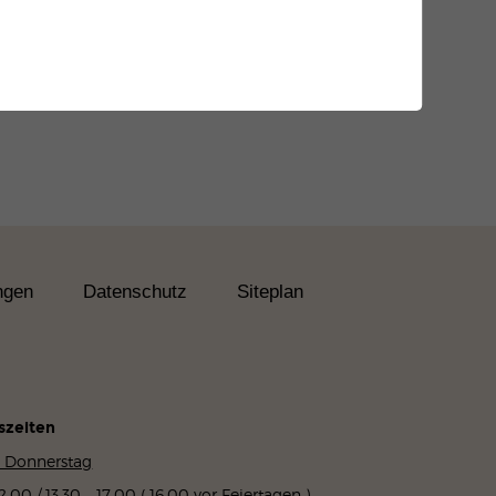
ngen
Datenschutz
Siteplan
szeiten
 Donnerstag
2.00 / 13.30 – 17.00 ( 16.00 vor Feiertagen )