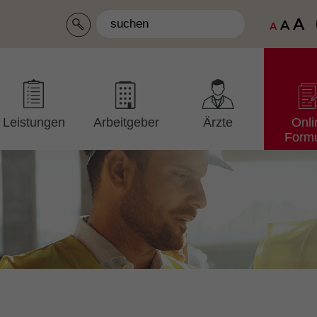
A
A
A
Leistungen
Arbeitgeber
Ärzte
Onli
Formu