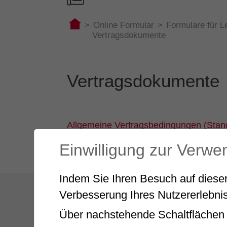
>
Online Formular
>
Formulare für L
Vertragsdokumente
Vertragsdokumente
Allgemeine Vertragsbedingungen (Stan
Richtlinien Coaching
Einwilligung zur Verw
Checkliste Selbstaudit für Leistungserb
Indem Sie Ihren Besuch auf dieser
Verbesserung Ihres Nutzererlebnis
Über nachstehende Schaltflächen 