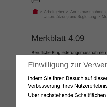
>
Arbeitgeber
>
Anreizmassnahmen f
Unterstützung und Begleitung
>
Me
Merkblatt 4.09
Berufliche Eingliederungsmassnahmen 
https://www.ahv-iv.ch/p/4.09.d
Einwilligung zur Verw
Indem Sie Ihren Besuch auf dieser
Verbesserung Ihres Nutzererlebnis
Über nachstehende Schaltflächen 
Entdecken Sie
unseren